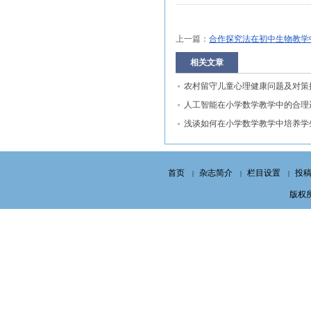
上一篇：
合作探究法在初中生物教学中
相关文章
农村留守儿童心理健康问题及对策
琴
人工智能在小学数学教学中的合理
陈 敏
浅谈如何在小学数学教学中培养学
维能力 …
首页
杂志简介
栏目设置
投
|
|
|
版权